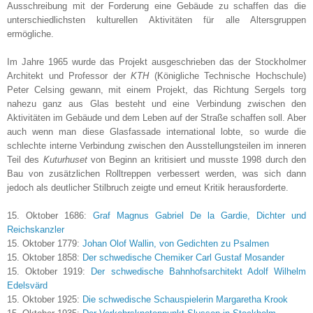
Ausschreibung mit der Forderung eine Gebäude zu schaffen das die
unterschiedlichsten kulturellen Aktivitäten für alle Altersgruppen
ermöglich
e
.
Im Jahre 1965 wurde das Projekt ausgeschrieben das der Stockholmer
Architekt und Professor der
KTH
(Königliche Technische Hochschule)
Peter Celsing gewann, mit einem Projekt, das Richtung Sergels torg
nahezu ganz aus Glas besteht
und
eine Verbindung zwischen den
Aktivitäten im Gebäude und dem Leben auf der Straße schaffen soll. Aber
auch wenn man diese Glasfassade international lobte, so wurde die
schlechte interne Verbindung zwischen den Ausstellungsteilen im inneren
Teil des
Kuturhuset
von Beginn an kritisiert und musste 1998 durch den
Bau von zusätzlichen Rolltreppen verbessert werden, was sich dann
jedoch als deutlicher Stilbruch zeigte und erneut Kritik herausforderte.
15. Oktober 1686:
Graf Magnus Gabriel De la Gardie, Dichter und
Reichskanzler
15. Oktober 1779:
Johan Olof Wallin, von Gedichten zu Psalmen
15. Oktober 1858:
Der schwedische Chemiker Carl Gustaf Mosander
15. Oktober 1919:
Der schwedische Bahnhofsarchitekt Adolf Wilhelm
Edelsvärd
15. Oktober 1925:
Die schwedische Schauspielerin Margaretha Krook