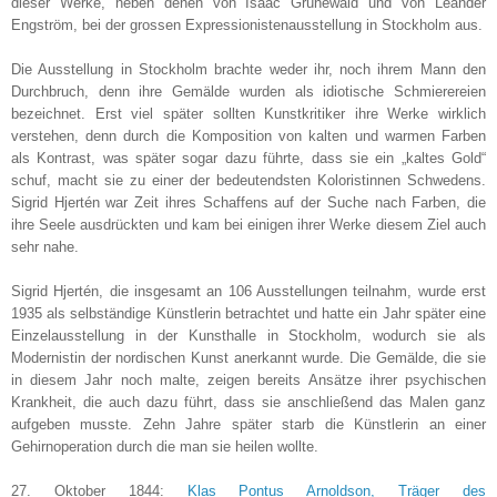
dieser Werke, neben denen von Isaac Grünewald und von Leander
Engström, bei der grossen Expressionistenausstellung in Stockholm aus.
Die Ausstellung in Stockholm brachte weder ihr, noch ihrem Mann den
Durchbruch, denn ihre Gemälde wurden als idiotische Schmierereien
bezeichnet. Erst viel später sollten Kunstkritiker ihre Werke wirklich
verstehen, denn durch die Komposition von kalten und warmen Farben
als Kontrast, was später sogar dazu führte, dass sie ein „kaltes Gold“
schuf, macht sie zu einer der bedeutendsten Koloristinnen Schwedens.
Sigrid Hjertén war Zeit ihres Schaffens auf der Suche nach Farben, die
ihre Seele ausdrückten und kam bei einigen ihrer Werke diesem Ziel auch
sehr nahe.
Sigrid Hjertén, die insgesamt an 106 Ausstellungen teilnahm, wurde erst
1935 als selbständige Künstlerin betrachtet und hatte ein Jahr später eine
Einzelausstellung in der Kunsthalle in Stockholm, wodurch sie als
Modernistin der nordischen Kunst anerkannt wurde. Die Gemälde, die sie
in diesem Jahr noch malte, zeigen bereits Ansätze ihrer psychischen
Krankheit, die auch dazu führt, dass sie anschließend das Malen ganz
aufgeben musste. Zehn Jahre später starb die Künstlerin an einer
Gehirnoperation durch die man sie heilen wollte.
27. Oktober 1844:
Klas Pontus Arnoldson, Träger des